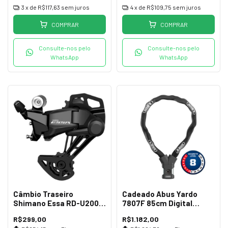
3
x de
R$117,63
sem juros
4
x de
R$109,75
sem juros
COMPRAR
COMPRAR
Consulte-nos pelo
Consulte-nos pelo
WhatsApp
WhatsApp
Câmbio Traseiro
Cadeado Abus Yardo
Shimano Essa RD-U2000
7807F 85cm Digital
GS 8v
Impressão Preto
R$299,00
R$1.182,00