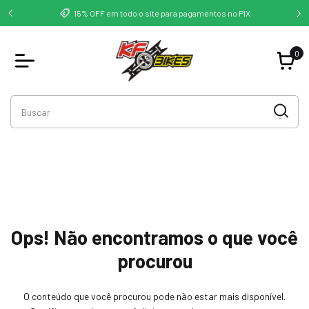
deste -
Co
15% OFF em todo o site para pagamentos no PIX
0
Ops! Não encontramos o que você
procurou
O conteúdo que você procurou pode não estar mais disponível.