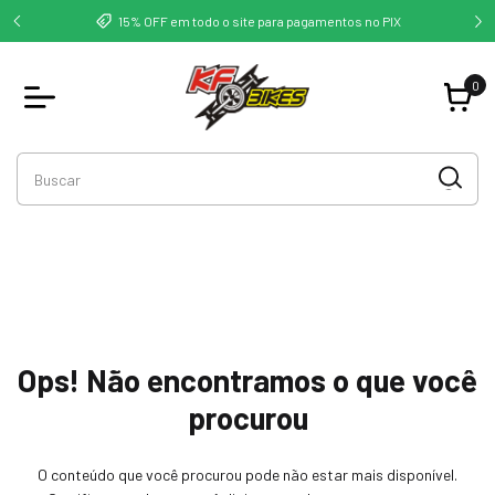
deste -
Co
15% OFF em todo o site para pagamentos no PIX
0
Ops! Não encontramos o que você
procurou
O conteúdo que você procurou pode não estar mais disponível.