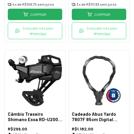
4
x de
R$109,75
sem juros
3
x de
R$117,63
sem juros
COMPRAR
COMPRAR
Consulte-nos pelo
Consulte-nos pelo
WhatsApp
WhatsApp
Câmbio Traseiro
Cadeado Abus Yardo
Shimano Essa RD-U2000
7807F 85cm Digital
GS 8v
Impressão Preto
R$299,00
R$1.182,00